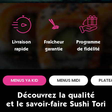
Zones de Livraison
Livraison
Fraîcheur
Programme
rapide
garantie
de fidélité
MENUS YA KID
MENUS MIDI
PLATE
Découvrez la qualité
et le savoir-faire Sushi Tori