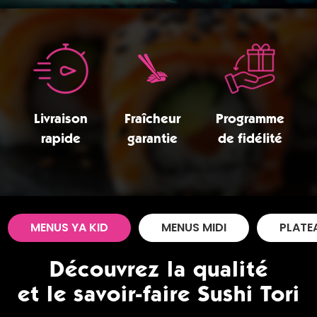
Zones de Livraison
Livraison
Fraîcheur
Programme
rapide
garantie
de fidélité
MENUS YA KID
MENUS MIDI
PLATE
Découvrez la qualité
et le savoir-faire Sushi Tori