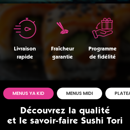
Zones de Livraison
Livraison
Fraîcheur
Programme
rapide
garantie
de fidélité
MENUS YA KID
MENUS MIDI
PLATE
Découvrez la qualité
et le savoir-faire Sushi Tori